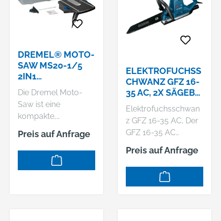
DREMEL® MOTO-
SAW MS20-1/5
ELEKTROFUCHSS
2IN1
CHWANZ GFZ 16-
DEKUPIERSÄGE
35 AC, 2X SÄGEBL.
Die Dremel Moto-
MIT 1
F. PORENBET., 2X
Saw ist eine
VORSATZGERÄT, 5
Elektrofuchsschwan
F. HOLZ +
kompakte,
ZUBEHÖRE
z GFZ 16-35 AC, Der
KUNSTST.
benutzerfreundliche
GFZ 16-35 AC
Preis auf Anfrage
Dekupiersäge für
Professional
Preis auf Anfrage
Präzisionsschnitte in
Elektrofuchsschwan
unterschiedlichsten
z ist die
Materialien. Mit den
Allroundlösung für
verschiedenen
zuverlässige
Sägeblättern kann
Leistung in einer
die Dremel Moto-
Vielzahl von