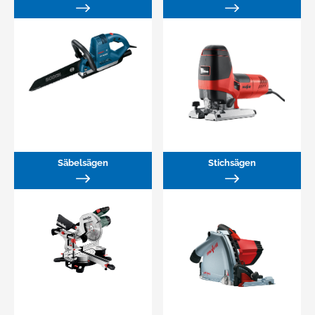
Säbelsägen
Stichsägen