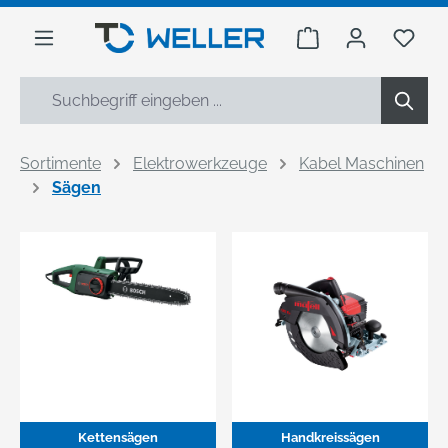
alt springen
Warenkorb enthäl
Du h
Sortimente
Elektrowerkzeuge
Kabel Maschinen
Sägen
Kettensägen
Handkreissägen