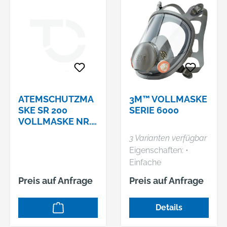
ATEMSCHUTZMA
3M™ VOLLMASKE
SKE SR 200
SERIE 6000
VOLLMASKE NR.
0170003
3 Varianten verfügbar
Eigenschaften: •
Einfache
Handhabung und
Preis auf Anfrage
Preis auf Anfrage
hoher Tragekomfort
• Wartungsarm und
Details
wirtschaftlich •
Extrem leichte