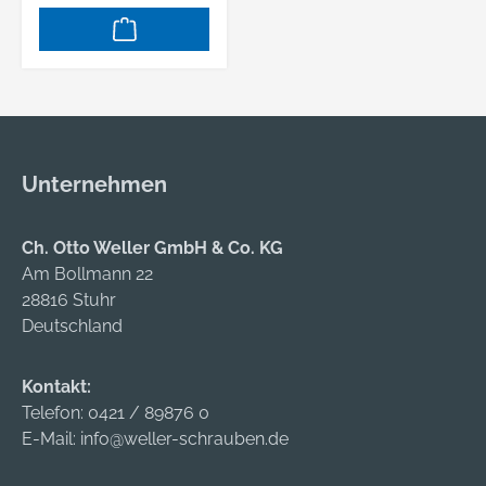
Zulassung/Norm:
spiegel- und
EN 136:2001
verzerrungsfreie
Bestehend aus:
Polycarbonat-
Vollmaske Silikon mit
Sichtscheibe • Mit
Sichtscheibe und
sehr großem
Bändern, ohne Filter
Blickfeld •
Maskenkörper aus
Unternehmen
hautverträglichem,
alterungsbeständige
m EPDM •
Ch. Otto Weller GmbH & Co. KG
Hervorragende
Am Bollmann 22
mechanische und
28816 Stuhr
chemische
Deutschland
Widerstandsfähigkeit
• 5-Punkt-
Kontakt:
Bänderung arretiert
Telefon:
0421 / 89876 0
die Maske schnell
E-Mail:
info@weller-schrauben.de
und sicher • Mit
Rundgewindeanschl