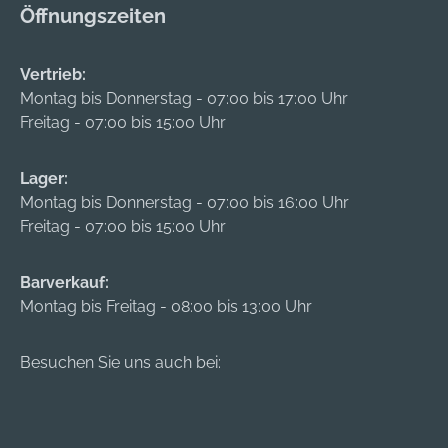
Öffnungszeiten
uss DIN EN 148-1 •
Zwei Cool-Down-
Ausatemventile •
Vertrieb:
Ultimativer
Montag bis Donnerstag - 07:00 bis 17:00 Uhr
Tragekomfort durch
Freitag - 07:00 bis 15:00 Uhr
ergonomische
Konstruktion und
Lager:
benutzerfreundliches
Montag bis Donnerstag - 07:00 bis 16:00 Uhr
Design Bestehend
Freitag - 07:00 bis 15:00 Uhr
aus: Maskenkörper
mit Sichtscheibe,
ohne Filter
Barverkauf:
Zulassung/Norm:
Montag bis Freitag - 08:00 bis 13:00 Uhr
EN 136 Schutzfaktor:
Klasse 2 Hinweis:
Besuchen Sie uns auch bei:
Schutzfolie für
Polycarbonatscheibe
auf Anfrage