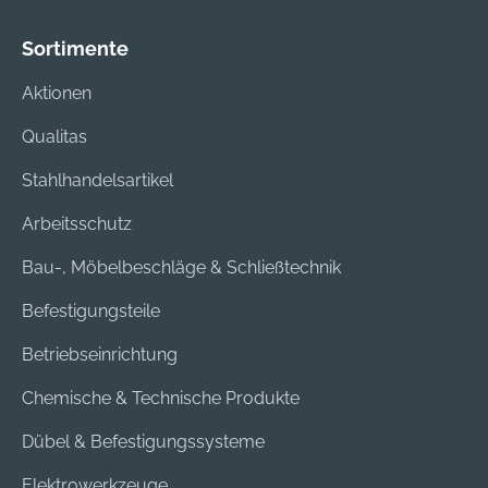
erhältlich Hersteller:
Ekastu Safety GmbH,
Sortimente
Schänzle 8, 71332
Waiblingen, DE,
Aktionen
+4971519750990,
info@ekastu.de
Qualitas
Stahlhandelsartikel
Arbeitsschutz
Bau-, Möbelbeschläge & Schließtechnik
Befestigungsteile
Betriebseinrichtung
Chemische & Technische Produkte
Dübel & Befestigungssysteme
Elektrowerkzeuge