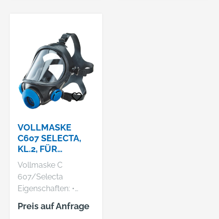
Maskenkörper
sorgen für
ermüdungsfreies
Arbeiten • Kompakte
Bauform ermöglicht
uneingeschränkte
Sicht •
Doppelfiltersystem
für reduzierte
Atemwiderstände
und gute
VOLLMASKE
Gewichtsverteilung •
C607 SELECTA,
KL.2, FÜR
Breites
SCHRAUBFILTER
Filtersortiment für
Vollmaske C
EKASTU SAFETY
vielfältige
607/Selecta
Einsatzbereiche •
Eigenschaften: •
Kompatibel – damit
Kratzfeste,
Preis auf Anfrage
Sie flexibel bleiben
beschlagfreie,