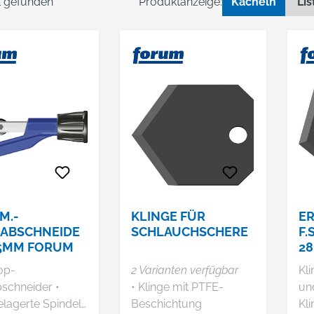
el gefunden
Produktanzeige:
Kacheln
Lis
M.-
KLINGE FÜR
ER
ABSCHNEIDE
SCHLAUCHSCHERE
F.
35MM FORUM
2
op-
2 Varianten verfügbar
Kli
schneider •
• Klinge mit PTFE-
un
elagerte Spindel
Beschichtung
Kl