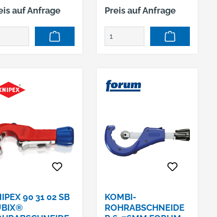
schichtung
Beschichtung
eis auf Anfrage
Preis auf Anfrage
steller:
Hersteller:
nkaufsbüro
Einkaufsbüro
utscher Eisenhändler
Deutscher Eisenhändler
bH, EDE Platz 1,
GmbH, EDE Platz 1,
389 Wuppertal, DE,
42389 Wuppertal, DE,
920260960,
+4920260960,
bkontakt@ede.de
webkontakt@ede.de
IPEX 90 31 02 SB
KOMBI-
UBIX®
ROHRABSCHNEIDE