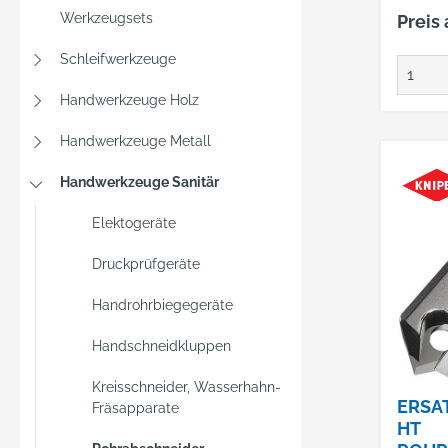
• 2 Fü
Werkzeugsets
Preis
Einstich • ICS-Sy
(Schne
Schleifwerkzeuge
Schnel
Handwerkzeuge Holz
System)
Druckr
Handwerkzeuge Metall
durch Dr
Schnei
Handwerkzeuge Sanitär
Messin
Elektogeräte
sowie
Stahlrohren H
Druckprüfgeräte
Einkau
Deutsc
Handrohrbiegegeräte
GmbH, 
42389 
Handschneidkluppen
+4920
Kreisschneider, Wasserhahn-
webko
ERSA
Fräsapparate
HT