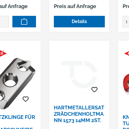
hrungsrollen mit
Be
 auf Anfrage
Preis auf Anfrage
Pr
stem
Her
idrad-
Ei
Details
lwechsel-
De
 •
Gm
egulierung
42
ehknauf • Zum
+4
den von Kupfer-,
we
g-, Aluminium-
 dünnwandigen
ersteller:
fsbüro
her Eisenhändler
EDE Platz 1,
Wuppertal, DE,
260960,
HARTMETALLERSAT
ntakt@ede.de
ZRÄDCHENHOLTMA
TZKLINGE FÜR
KN
NN 1573 14MM 2ST.
T