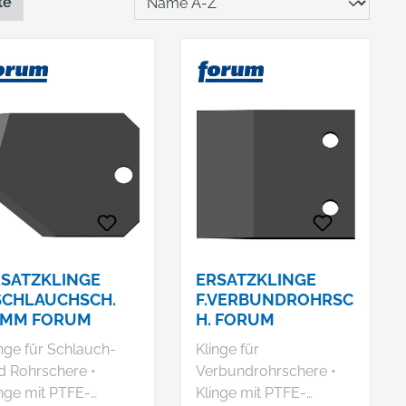
te
SATZKLINGE
ERSATZKLINGE
SCHLAUCHSCH.
F.VERBUNDROHRSC
8MM FORUM
H. FORUM
nge für Schlauch-
Klinge für
d Rohrschere •
Verbundrohrschere •
inge mit PTFE-
Klinge mit PTFE-