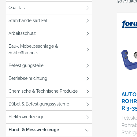
58 Artik
Qualitas
Stahlhandelsartikel
Arbeitsschutz
Bau-, Möbelbeschläge &
Schließtechnik
Befestigungsteile
Betriebseinrichtung
Chemische & Technische Produkte
AUTO
ROHR
Dübel & Befestigungssysteme
R 3-
Elektrowerkzeuge
Telesk
Rohrab
Hand- & Messwerkzeuge
Stahlg