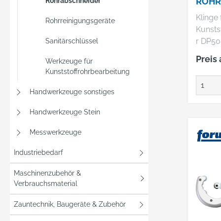
ROHR
Rohrabschneider
R KNI
Klinge 
Rohrreinigungsgeräte
Kunsts
r DP50 
Sanitärschlüssel
Beidse
Preis
Werkzeuge für
Herste
Kunststoffrohrbearbeitung
Werk C
KG, Ob
Handwerkzeuge sonstiges
42349 
+49202
Handwerkzeuge Stein
info@k
Messwerkzeuge
Industriebedarf
Maschinenzubehör &
Verbrauchsmaterial
Zauntechnik, Baugeräte & Zubehör