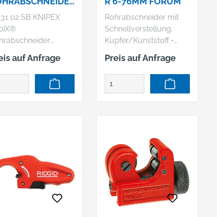
OHRABSCHNEIDE
R 6-76MM FORUM
180 MM 1 SB-
 31 02 SB KNIPEX
Rohrabschneider mit
RTE/BLISTER
biX®
Schnellverstellung,
hrabschneider
Kupfer/Kunststoff •
ickLock-
Schnellverstellung der
eis auf Anfrage
Preis auf Anfrage
nellfixierung:
Spindel durch
lbstständiges Halten
Tastendruck • 4
d Klemmen am Rohr.
Führungsrollen für
zise und schnell:
exakte Führung • ICS-
ktes Positionieren
System (Schneidrad-
s Schneidrades am
Schnellwechsel-
hr. Komfortabel:
System) • Versenk- und
ichtes Abtrennen
herausnehmbarer
rch hochwertige
Innenentgrater •
dellager am
Druckregulierung
gefederten
durch Drehknauf •
hneidrad und in den
Schneidrad zum
hrungsrollen.
Trennen von Kunststoff
hneidet Rohre mit
ist montiert • Zum