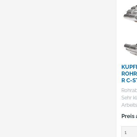
Mit Er
im Drehgriff. 
ROTH
Werkz
Industr
65779 
+49619
info@r
KUPF
ROHR
R C-
RIDGI
Rohrab
Sehr kl
Arbeits
Arbeit
Preis
Stellen 
Schnap
schnel