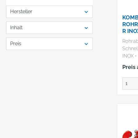
Hersteller
KOMB
ROHR
Inhalt
R IN
FOR
Rohrab
Preis
Schnel
INOX • Nadelgelagertes
Schnei
Preis
Schnel
Spinde
Tastendr
nadelg
Führun
rostfre
ICS-S
(Schne
Schnel
System) • Versenk