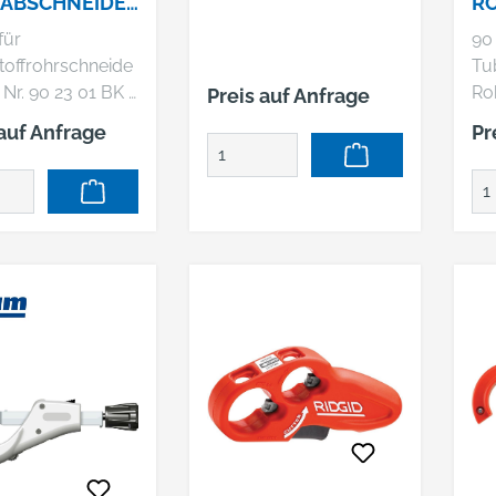
ABSCHNEIDE
R
PEX
R 
für
90
KA
toffrohrschneide
Tu
Nr. 90 23 01 BK •
Ro
Preis auf Anfrage
itig verwendbar
Qu
 auf Anfrage
Pr
ller: KNIPEX-
Sch
. Gustav Putsch
se
erkamper Str. 13,
un
Wuppertal, DE,
Prä
47940,
exa
nipex.de
de
Ro
le
du
Na
ab
Sc
Fü
Sc