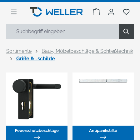
alt springen
Warenkorb enthäl
Du h
Sortimente
Bau-, Möbelbeschläge & Schließtechnik
Griffe & -schilde
Feuerschutzbeschläge
Antipanikstifte