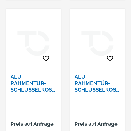
ALU-
ALU-
RAHMENTÜR-
RAHMENTÜR-
SCHLÜSSELROSE
SCHLÜSSELROSE
TTE PZ
TTE PZ
KANTIGSERIE
OVALSERIE VESTA
VESTA 8MM
8MM GESTANZT
GESTANZT 3319
3393 F01
F01
Preis auf Anfrage
Preis auf Anfrage