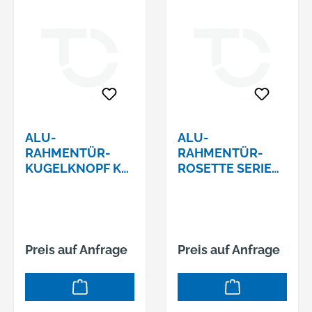
ALU-
ALU-
RAHMENTÜR-
RAHMENTÜR-
KUGELKNOPF K4
ROSETTE SERIE
FESTDREHBAR
VESTAKANTIG
SERIE VESTA8MM
10MM MASSIV
VKT 339/01 F01
BLIND 359
Preis auf Anfrage
Preis auf Anfrage