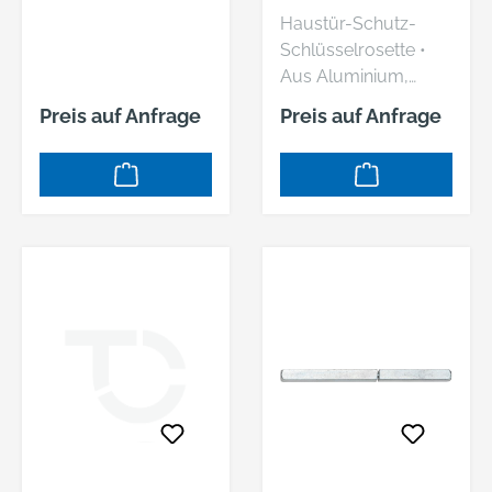
FESTDREHBAR AU
ZA,15MM,SCHACH
Haustür-Schutz-
SERIE VESTA 8MM
TELPACK BIS
Schlüsselrosette •
VKT2308 F01
TS68MM 7256 F01
Aus Aluminium,
silberfarbig, eloxiert •
Preis auf Anfrage
Preis auf Anfrage
Profilzylinder
gelocht, mit
Abdeckung •
Befestigungsabstand
38 mm • Verdeckt
verschraubt, mit
Stütznocken • Rund,
Durchmesser 55 mm
• Unterkonstruktion
innen aus Stahl •
Türart Außentüren,
Türwerkstoff Holz,
Stahl •
Widerstandsklasse