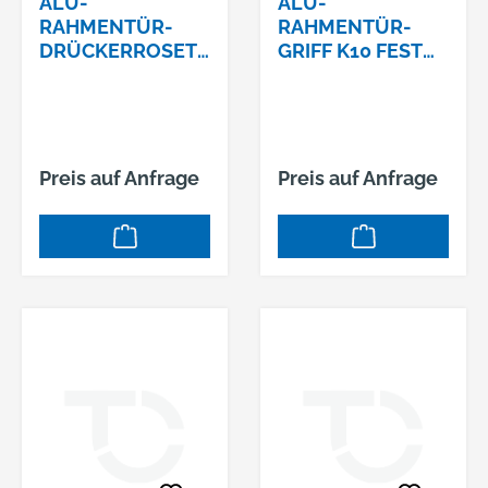
ALU-
ALU-
RAHMENTÜR-
RAHMENTÜR-
DRÜCKERROSETT
GRIFF K10 FEST
E SERIE
AUFKANTIGER
VESTAKANTIG
SERIE VESTA M12-
10MM MASSIV
GEWINDE315/02
360 F01
F01
Preis auf Anfrage
Preis auf Anfrage