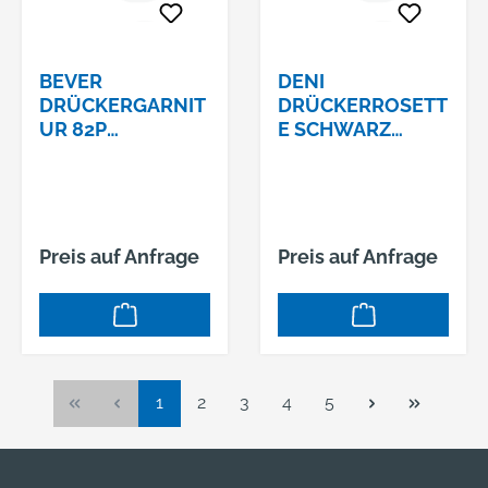
BEVER
DENI
DRÜCKERGARNIT
DRÜCKERROSETT
UR 82P
E SCHWARZ
SCHWARZMIT
#3312#331210002
GETEILTEM STIFT,
0
VKT. 9MM
Preis auf Anfrage
Preis auf Anfrage
Seite
Seite
Seite
Seite
Seite
1
2
3
4
5