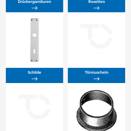
Drückergarnituren
Rosetten
Schilde
Türmuscheln