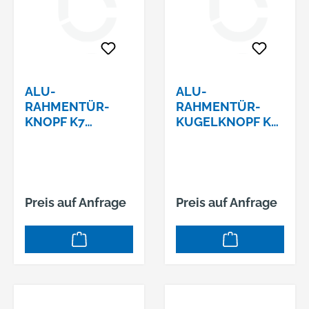
ALU-
ALU-
RAHMENTÜR-
RAHMENTÜR-
KNOPF K7
KUGELKNOPF K4
FESTDREHBAR
FEST AUFKANT
AUFKA SERIE
SERIE VESTAM12-
DIONEASYMETRI
GEWINDE 339/02
SCH 8MM VKT
F01
397/01 F
Preis auf Anfrage
Preis auf Anfrage