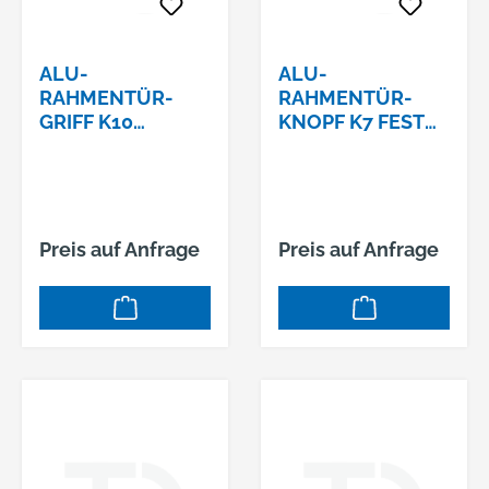
ALU-
ALU-
RAHMENTÜR-
RAHMENTÜR-
GRIFF K10
KNOPF K7 FEST
FESTDREHBAR
AUFKANTIGER
AUFK SERIE
SERIE VESTAM12-
VESTA8MM VKT
GEWINDE 396/02
315/01 F01
F01
Preis auf Anfrage
Preis auf Anfrage