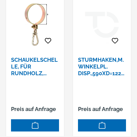
SCHAUKELSCHEL
STURMHAKEN,M.
LE, FÜR
WINKELPL.
RUNDHOLZ,
DISP.,590XD=1220
GALV. GELB
922 3
VERZINKT,
SCHELLE Ø120
MM
Preis auf Anfrage
Preis auf Anfrage