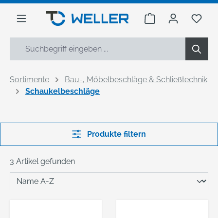
alt springen
Warenkorb enthäl
Du h
Sortimente
Bau-, Möbelbeschläge & Schließtechnik
Schaukelbeschläge
Produkte filtern
3 Artikel gefunden