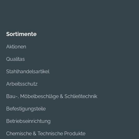
und Prüfzertifikat, mit
2 Micro-Batterien
AAA/LR03 und
Schraubendreher.
Sortimente
Hersteller: Kroeplin
GmbH, Gartenstr. 50,
Aktionen
36381 Schluechtern,
DE, +496661860,
Qualitas
sales@kroeplin.com
Stahlhandelsartikel
Arbeitsschutz
Bau-, Möbelbeschläge & Schließtechnik
Befestigungsteile
Betriebseinrichtung
Chemische & Technische Produkte