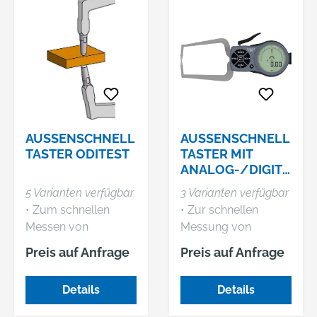
AUSSENSCHNELLT
AUSSENSCHNELLT
ASTER ODITEST
ASTER MIT A
NALOG-/DIGITAL
ANZEIGE
5 Varianten verfügbar
3 Varianten verfügbar
• Zum schnellen
• Zur schnellen
Messen von
Messung von
Wandstärken • Mit
Nuten-, Bohrungs-
Preis auf Anfrage
Preis auf Anfrage
einem festen und
und Wandstärken •
einem beweglichen
Schutzart IP67 •
Details
Details
Tastarm • Schmutz-
Display mit 250°
und
Digital-/Analoganzei