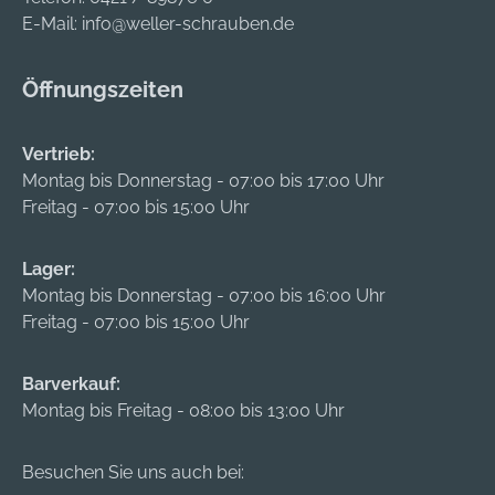
Bedienungsanleitung
Bluetooth®,
E-Mail:
info@weller-schrauben.de
.
Digimatic, USB und
U-WAVE® •
Öffnungszeiten
Absolut- und
Relativmessprogram
m • Rot-/Grün-
Vertrieb:
Anzeige bei
Montag bis Donnerstag - 07:00 bis 17:00 Uhr
Toleranzmessungen
Freitag - 07:00 bis 15:00 Uhr
• mm/inch-
Umschaltung •
Lager:
Schutzart IP67 •
Montag bis Donnerstag - 07:00 bis 16:00 Uhr
Speichermöglichkeit
Freitag - 07:00 bis 15:00 Uhr
für 100 Messwerte •
Robust, für den
Einsatz in der
Barverkauf:
Werkstatt geeignet
Montag bis Freitag - 08:00 bis 13:00 Uhr
Lieferung: Im Karton,
inklusive
Besuchen Sie uns auch bei:
Bedienungsanleitung