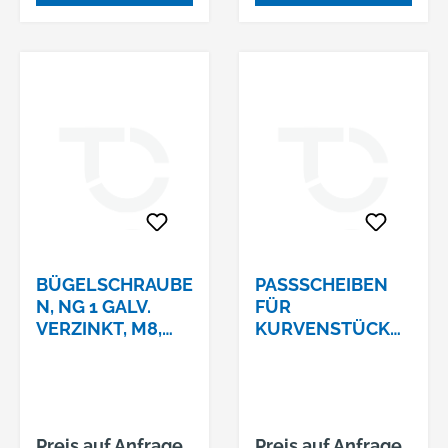
BÜGELSCHRAUBE
PASSSCHEIBEN F
N, NG 1 GALV.
ÜR K
VERZINKT, M8,
URVENSTÜCK G
H=68
TW, M12 30 X 13 X
10 MM
Preis auf Anfrage
Preis auf Anfrage