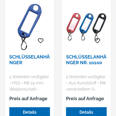
SCHLÜSSELANHÄ
SCHLÜSSELANHÄ
NGER
NGER NR. 10100
5 Varianten verfügbar
5 Varianten verfügbar
• HSS • Mit 19 mm
• Aus Kunststoff • Mit
Weldonschaft •
vernickeltem S-
Innenbohrung 6,35
Haken
Preis auf Anfrage
Preis auf Anfrage
mm • Kernbohrer
zerspant nur einen
Details
Details
dünnen Materialring •