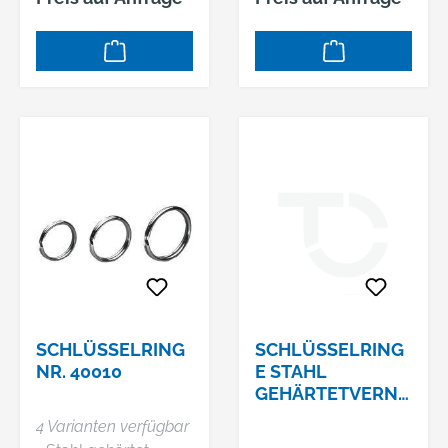
Verpackungseinheit
von 100 Stück.
SCHLÜSSELRING
SCHLÜSSELRING
NR. 40010
E STAHL
GEHÄRTETVERNI
CKELT 10 MM
4 Varianten verfügbar