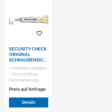
SECURITY CHECK
ORIGINAL
SCHRAUBENSICH
ERUNGS-
2 Varianten verfügbar
SIEGELLACK
• Hochsichtbare
Farbmarkierung •
Haftet perfekt auf
Preis auf Anfrage
Metall • Enthält kein
Xylene • Inklusive
Details
Verlängerungsspitze
• Ideal für die