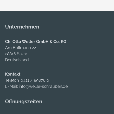
Qualitätskontrolle
und Garantiearbeiten
• Zur Identifizierung
von Vibrationen,
Unternehmen
Lockerungen oder
Manipulation an
Muttern, Bolzen,
Ch. Otto Weller GmbH & Co. KG
Schrauben und
Am Bollmann 22
Baugruppen
28816 Stuhr
Deutschland
Kontakt:
Telefon:
0421 / 89876 0
E-Mail:
info@weller-schrauben.de
Öffnungszeiten