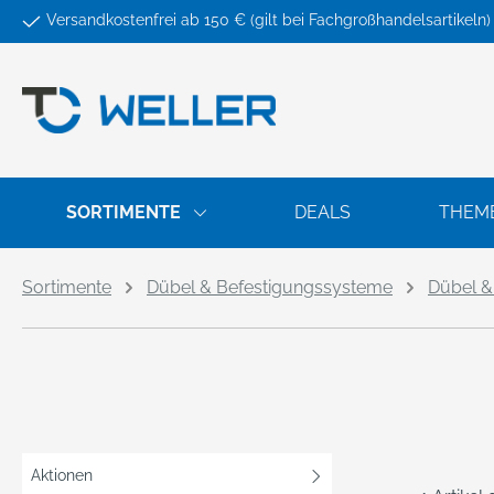
Versandkostenfrei ab 150 € (gilt bei Fachgroßhandelsartikeln)
springen
Zur Hauptnavigation springen
SORTIMENTE
DEALS
THEM
Sortimente
Dübel & Befestigungssysteme
Dübel &
Aktionen