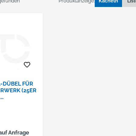
 gefunden
Produktanzeige:
Kacheln
Lis
-DÜBEL FÜR
RWERK (25ER
)
10006879
 auf Anfrage