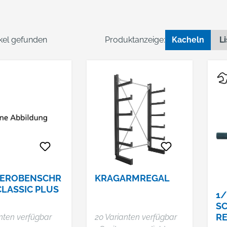
ikel gefunden
Produktanzeige:
Kacheln
Li
EROBENSCHR
KRAGARMREGAL
CLASSIC PLUS
1/
S
RGEBAUTER
RE
nten verfügbar
20 Varianten verfügbar
BANK,