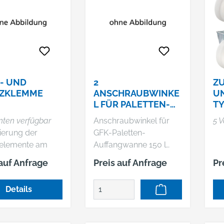
tmontage
Montage
- UND
2
Z
ZKLEMME
ANSCHRAUBWINKE
UN
L FÜR PALETTEN-
TY
AUFFANGWANNE
nten verfügbar
Anschraubwinkel für
5 V
CEMO
xierung der
GFK-Paletten-
elemente am
Auffangwanne 150 l
 (Randklemme)
Diese Anschraubwinkel
 auf Anfrage
Preis auf Anfrage
Pr
feinander
sind zum Befestigung
klemme).
der Auffangwanne auf
Details
der Palette. Hersteller:
CEMO GmbH, In den
Backenländern, 71384