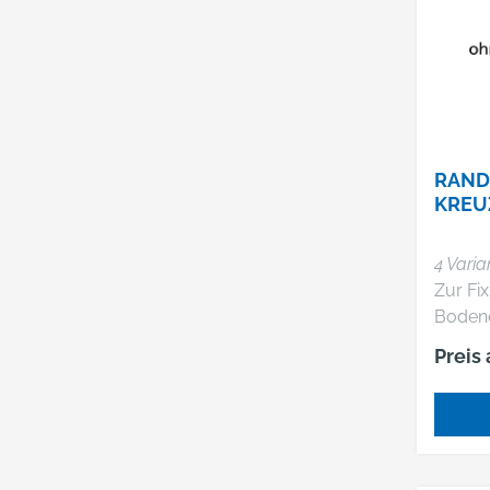
Selbs
RAND
KREU
4 Varia
Zur Fi
Boden
Boden
Preis
und au
(Kreuz