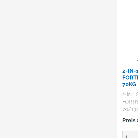
2-IN
FORT
70KG 
BXTX
2-in-1
778X
FORTIS
416X4
70/137 kg • M
90TP
Alumin
Preis
Kunstst
Bereif