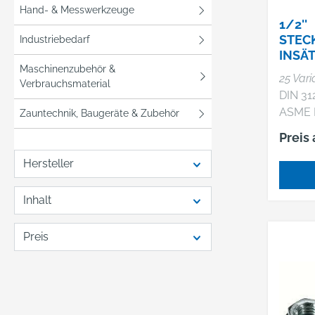
Versch
Hand- & Messwerkzeuge
1/2''
Drehri
STEC
Industriebedarf
für Vo
INSÄT
Innenk
Maschinenzubehör &
Abteil 
25 Var
Verbrauchsmaterial
versch
DIN 31
Ablage
ASME B
Zauntechnik, Baugeräte & Zubehör
stabile
EN 370
Preis
Garder
HPQ®
3 verd
Hochle
Hersteller
Doppe
verch
(Tragk
Inhalt
40 kg, pro
Doppel
Preis
Leicht
Abteilb
auskeh
Lackierung:
lichtgr