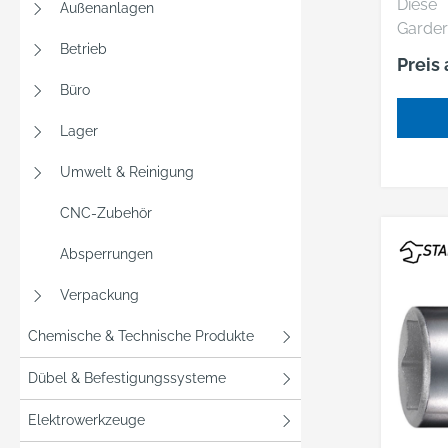
Diese
Außenanlagen
KUNS
Garde
EN
Betrieb
verfüg
Preis
schmal
Büro
für ei
Optik bei der
Lager
Reihen
besser
Umwelt & Reinigung
sorgen
CNC-Zubehör
Lüftun
Gehäus
Absperrungen
mit ho
Einbre
Verpackung
Türen: ve
Chemische & Technische Produkte
angesc
Anschl
Dübel & Befestigungssysteme
Lüftun
oben/
Elektrowerkzeuge
Etiket