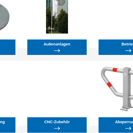
Außenanlagen
Betri
ung
CNC-Zubehör
Absperru