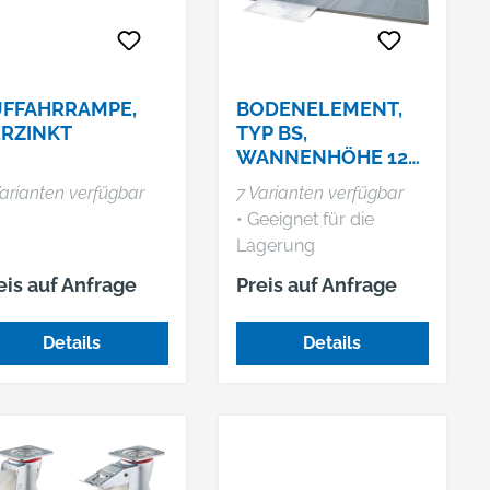
UFFAHRRAMPE,
BODENELEMENT,
RZINKT
TYP BS,
WANNENHÖHE 123
MM
arianten verfügbar
7 Varianten verfügbar
• Geeignet für die
Lagerung
wassergefährdender
eis auf Anfrage
Preis auf Anfrage
und entzündbarer
Stoffe • Wanne aus 3-
Details
Details
mm-Stahlblech,
flüssigkeitsdicht
verschweißt •
Entsprechend WHG, Ü-
Zeichen gemäß StawaR
• Mit herausnehmbaren,