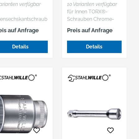
54/2054
arianten verfügbar
10 Varianten verfügbar
für Innen TORX®-
nensechskantschraub
Schrauben Chrome-
extra lang DIN 7422
Alloy-Steel, verchromt
eis auf Anfrage
Preis auf Anfrage
rome-Alloy-Steel,
rchromt
Details
Details