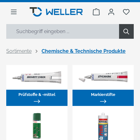
alt springen
Warenkorb enthäl
Du h
Sortimente
Chemische & Technische Produkte
Prüfstoffe & -mittel
Markierstifte