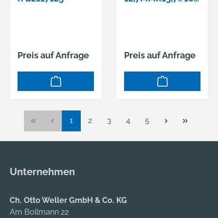
41739, HINWEIS:
VE = 12 ST.
Preis auf Anfrage
Preis auf Anfrage
Seite
Seite
Seite
Seite
Seite
1
2
3
4
5
Unternehmen
Ch. Otto Weller GmbH & Co. KG
Am Bollmann 22