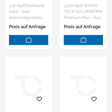
38MMX50M
GOLDKREPP
326 Kip®Steinband
3308 Kip® WASHI-
30MMX50M
extra • Sehr
TEC® GOLDKREPP®
anschmiegsames,
Premium Plus • Aus
stabiles und stark
verstärktem
Preis auf Anfrage
Preis auf Anfrage
klebendes
Spezialpapier (Washi)
Gewebeband •
mit Acrylatklebstoff •
Gewebe aus Mesh
Kein Unterlaufen von
mit Naturkautschuk-
Farbe • Sehr
Kleber • PE-laminiert,
anschmiegsam •
dadurch
Sehr gute Haftung
wasserabweisend •
und Reißfestigkeit •
Gute Klebkraft und
UV-beständig • Für
hohe Reißfestigkeit •
scharfe Farbkanten
Für Abdeckarbeiten
auf glatten und leicht
auf rauen
rauen Untergründen
Untergründen, vor
• Im Innen- und
allem Putz und Stein
Außenbereich
• Zum wasserdichtes
einsetzbar •