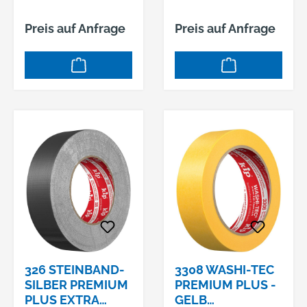
Verursacht
Hautreizungen;H319:
Preis auf Anfrage
Preis auf Anfrage
Verursacht schwere
Augenreizung
Hersteller:
Einkaufsbüro
Deutscher
Eisenhändler GmbH,
EDE Platz 1, 42389
Wuppertal, DE,
+4920260960,
webkontakt@ede.de
326 STEINBAND-
3308 WASHI-TEC
SILBER PREMIUM
PREMIUM PLUS -
PLUS EXTRA
GELB