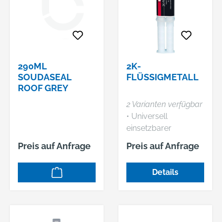
290ML
2K-
SOUDASEAL
FLÜSSIGMETALL
ROOF GREY
2 Varianten verfügbar
• Universell
einsetzbarer
Klebstoff • Für die
Preis auf Anfrage
Preis auf Anfrage
Reparatur an Ort und
Stelle • Mechanische
Details
Bearbeitung nach
kurzer Zeit möglich •
Teile können
geschliffen, gefräst,