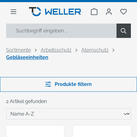
alt springen
Warenkorb enthäl
Du h
Sortimente
Arbeitsschutz
Atemschutz
Gebläseeinheiten
Produkte filtern
2 Artikel gefunden