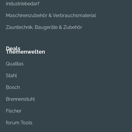
Industriebedarf
41460 Neuss, DE,
+492131140,
Maschinenzubehör & Verbrauchsmaterial
3m.premiumcustom
er.dach@mmm.com
Zauntechnik, Baugeräte & Zubehör
Deals
Themenwelten
Qualitas
Stahl
Bosch
Brennenstuhl
Fischer
forum Tools