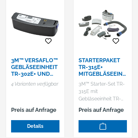
3M™ VERSAFLO™
STARTERPAKET
GEBLÄSEEINHEIT
TR-315E+
TR-302E+ UND
MITGEBLÄSEEINH
ZUBEHÖR
EIT TR-302E+
4 Varianten verfügbar
3M™ Starter-Set TR-
315E mit
Gebläseeinheit TR-
302+ Eigenschaften: •
Preis auf Anfrage
Preis auf Anfrage
Kompakte, schmale
Bauform •
Details
Elektronische
Luftstromkontrolle •