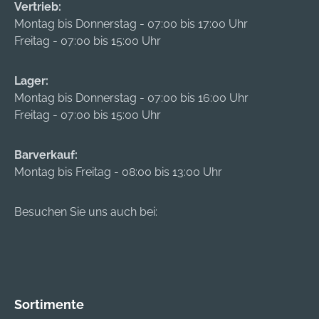
Standard-Gürtel •
Vertrieb:
Hochleistungsbatteri
Montag bis Donnerstag - 07:00 bis 17:00 Uhr
e • Ladegerät • BT-
Freitag - 07:00 bis 15:00 Uhr
30
längenverstellbarer
Lager:
Luftschlauch
Montag bis Donnerstag - 07:00 bis 16:00 Uhr
Zulassung/Norm:
Freitag - 07:00 bis 15:00 Uhr
EN 12941 in
Kombination mit
einem zugelassenen
Barverkauf:
3M™ Kopfteil, IP 53
Montag bis Freitag - 08:00 bis 13:00 Uhr
nach EN 60529
Hinweis: Nicht
Besuchen Sie uns auch bei:
geeignet für
Asbestsanierung. Die
Schutzausrüstung
darf nicht gegenüber
Schadstoffen
Sortimente
unbekannter Natur,