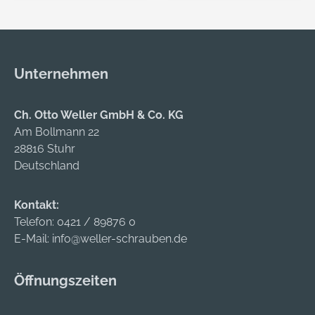
Optischer und
akustischer Alarm •
Erweiterte Anzeige
(Filter-, Akku-Anzeige
Unternehmen
u. Luftstufe) • Zwei
Luftstufen (185 l/min
und 205 l/min) •
Ch. Otto Weller GmbH & Co. KG
Mindestvolumenstro
Am Bollmann 22
m 170 l/min •
28816 Stuhr
Höhenkompensation
Deutschland
• Kompatibel zu den
3M™ Kopfteilen der
Kontakt:
M-Serie und S-Serie
Telefon:
0421 / 89876 0
Bestehend aus: • TR-
E-Mail:
info@weller-schrauben.de
315E • TR-302E
(Gebläse,
Öffnungszeiten
Filterabdeckung) • P-
Filter • Vorfilter •