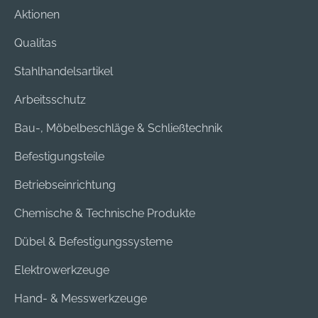
unbekannter
Aktionen
Konzentration,
oberhalb der
Qualitas
zulässigen
Stahlhandelsartikel
Konzentration
eingesetzt werden.
Arbeitsschutz
Die Warnhinweise
und
Bau-, Möbelbeschläge & Schließtechnik
Einschränkungen für
Befestigungsteile
Atemschutzgeräte
sind zu beachten, z.
Betriebseinrichtung
B. muss der
Sauerstoffgehalt der
Chemische & Technische Produkte
Umgebungsluft
Dübel & Befestigungssysteme
mindestens 19,5 Vol.-
% betragen.
Elektrowerkzeuge
Hersteller: 3M
Deutschland GmbH,
Hand- & Messwerkzeuge
Carl-Schurz-Str.1,