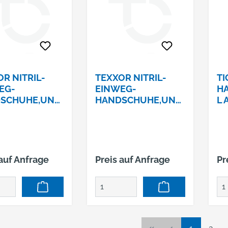
R NITRIL-
TEXXOR NITRIL-
TI
EG-
EINWEG-
HA
SCHUHE,UNG
HANDSCHUHE,UNG
L 
ERT
EPUDERT
ST
 auf Anfrage
Preis auf Anfrage
Pr
Seite
Seite