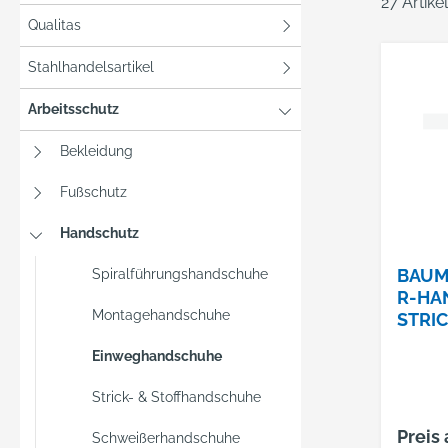
27 Artik
Qualitas
Stahlhandelsartikel
Arbeitsschutz
Bekleidung
Fußschutz
Handschutz
BAU
Spiralführungshandschuhe
R-HA
Montagehandschuhe
STRI
GENO
Einweghandschuhe
Strick- & Stoffhandschuhe
Preis
Schweißerhandschuhe