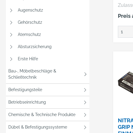
Zulass
Augenschutz
ISO 37
Preis
JKT, E
Gehörschutz
A1:200
5:2016
Atemschutz
CFR 177-2600, ISO
Absturzsicherung
9001 Eigenschaften: •
Sehr g
Erste Hilfe
und
Mechan
Bau-, Möbelbeschläge &
• Sehr
Schließtechnik
Tragekomf
Befestigungsteile
gute Be
Dreima
Betriebseinrichtung
durchs
Latex-
Chemische & Technische Produkte
Einmal
NITR
Leicht • Ohne Wachs,
GRIP 
Dübel & Befestigungssysteme