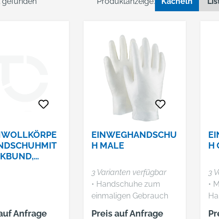
el gefunden
Produktanzeige:
Kacheln
Lis
MWOLLKÖRPE
EINWEGHANDSCHU
E
NDSCHUHMIT
H MALE
H
CKBUND,
PPT, SCHW.
3 Varianten verfügbar
3 V
• Handschuhe zum
• M
einmaligen Gebrauch
Ha
Eigenschaften: •
ei
 auf Anfrage
Preis auf Anfrage
Pr