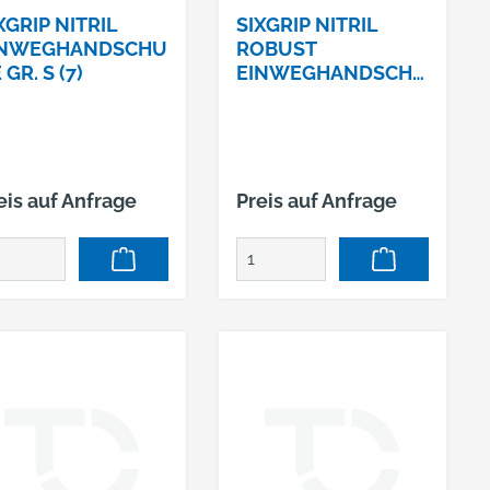
mm Farbe: grün
Wartungsarbeiten,
XGRIP NITRIL
SIXGRIP NITRIL
Chemikalienverarbeitun
INWEGHANDSCHU
ROBUST
g Material: Nitril Länge:
 GR. S (7)
EINWEGHANDSCHU
300 mm Stärke: 0,12
HE GR. L (9)
mm Farbe: grün
eis auf Anfrage
Preis auf Anfrage