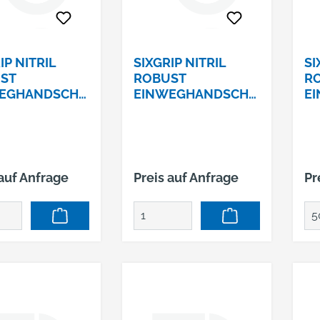
IP NITRIL
SIXGRIP NITRIL
SI
ST
ROBUST
R
EGHANDSCHU
EINWEGHANDSCHU
E
. M (8)
HE GR. XL (10)
HE
 auf Anfrage
Preis auf Anfrage
Pr