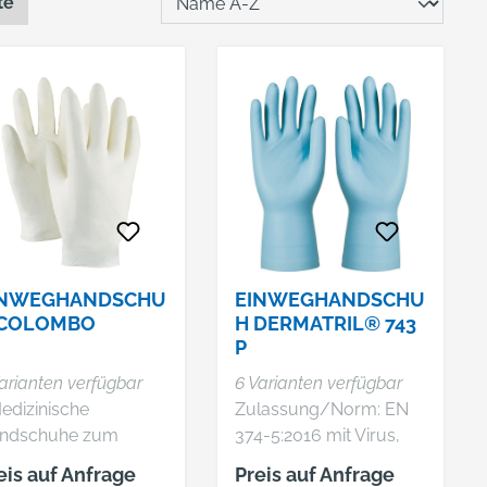
te
INWEGHANDSCHU
EINWEGHANDSCHU
 COLOMBO
H DERMATRIL® 743
P
arianten verfügbar
6 Varianten verfügbar
edizinische
Zulassung/Norm: EN
ndschuhe zum
374-5:2016 mit Virus,
nmaligen Gebrauch
virenbeständig nach
eis auf Anfrage
Preis auf Anfrage