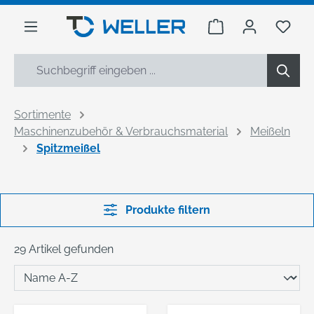
alt springen
Warenkorb enthäl
Du h
Sortimente
Maschinenzubehör & Verbrauchsmaterial
Meißeln
Spitzmeißel
Produkte filtern
29 Artikel gefunden