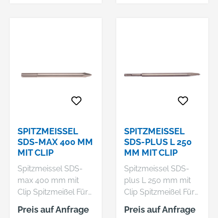
Bodenbelägen/Estri
Leitungen
Aufbrechen von
ch und
Beton benötigen. Der
Teerpappe)Zum
Meißel verfügt über
Abtragen von
eine spitze,
Material in größerem
selbstschärfende
Umfang
Spitze für lange
Lebensdauer und
Präzision. Das
spezielle Design der
Spitze gewährleistet
eine reibungslose
SPITZMEISSEL
SPITZMEISSEL
Arbeit des Meißels
SDS-MAX 400 MM
SDS-PLUS L 250
mit hoher
MIT CLIP
MM MIT CLIP
Materialabtragsrate
Spitzmeissel SDS-
Spitzmeissel SDS-
ohne Verklemmen.
max 400 mm mit
plus L 250 mm mit
Clip Spitzmeißel Für
Clip Spitzmeißel Für
allgemeine Meißel-
allgemeine Meißel-
Preis auf Anfrage
Preis auf Anfrage
und
und