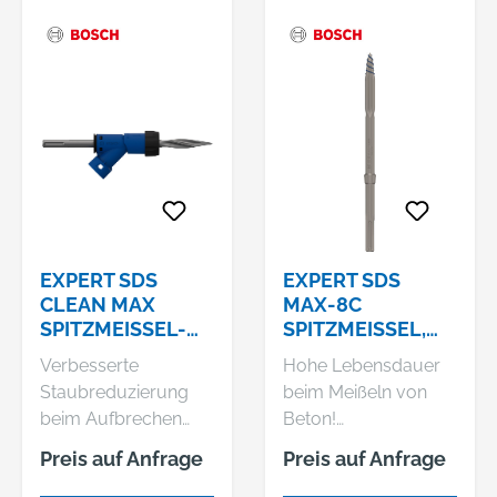
EXPERT SDS
EXPERT SDS
CLEAN MAX
MAX-8C
SPITZMEISSEL-A
SPITZMEISSEL, 4
DAPTER, 4
00 MM
Verbesserte
Hohe Lebensdauer
00 MM
Staubreduzierung
beim Meißeln von
beim Aufbrechen
Beton!
von Beton! Das
Selbstschärfende
Preis auf Anfrage
Preis auf Anfrage
RTec-Element sorgt
Spitze für