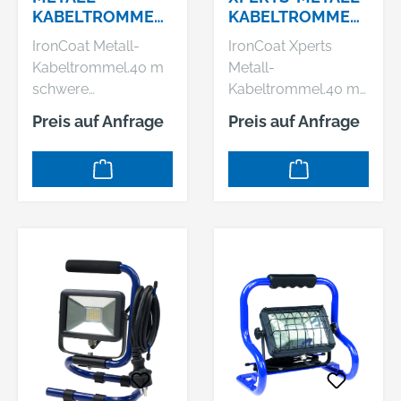
KABELTROMMEL
KABELTROMMEL
285MMØ
285MMØ
IronCoat Metall-
IronCoat Xperts
Kabeltrommel.40 m
Metall-
schwere
Kabeltrommel.40 m
Gummischlauchleitu
schwere
Preis auf Anfrage
Preis auf Anfrage
ng H07RN-F 3G1,5 /
Gummischlauchleitu
Durchmesser
ng H07RN-F 3G1,5 /
Trommelkörper: 285
Durchmesser
mmTrommelkörper
Trommelkörper: 285
mit spezieller
mmTrommelkörper
Schutzisolierung
mit spezieller
Trommelkörper aus
Schutzisolierung
feuerverzinktem
Trommelkörper aus
StahlblechStoßdämp
feuerverzinktem
fendes, stabiles,
StahlblechStoßdämp
verzinktes
fendes, massives
Fußgestell,
Doppelrohrgestell
Feststellbremse.Ergo
mit Schutzfüßen,