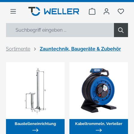
alt springen
Warenkorb enthäl
Du h
Sortimente
Zauntechnik, Baugeräte & Zubehör
Baustelleneinrichtung
Kabeltrommeln, Verteiler