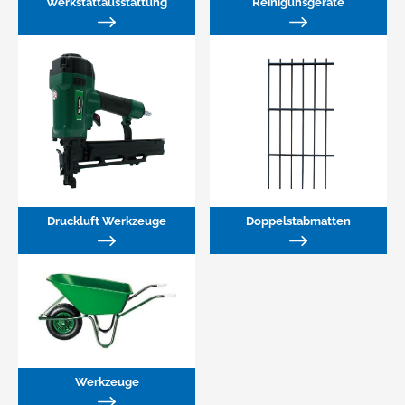
Werkstattausstattung
Reinigunsgeräte
Druckluft Werkzeuge
Doppelstabmatten
Werkzeuge