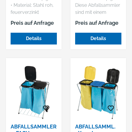
ABSPERRPFOSTE
Protector)
• Material: Stahl roh,
Diese Abfallsammler
N
feuerverzinkt
sind mit einem
passiviert •
Haltering und
Preis auf Anfrage
Preis auf Anfrage
Verriegelbar
Gummispanner zum
Befestigen der
Details
Details
Abfallsäcke
ausgerüstet. •
Stahlrohrgestell •
Zerlegte Ausführung
(einfache Montage) •
Material: Stahl •
Oberfläche: verzinkt •
Füllvolumen: 1 x 120 l
• Geeignet für
Müllbeutel mit
Tragegriff
ABFALLSAMMLER
ABFALLSAMML.