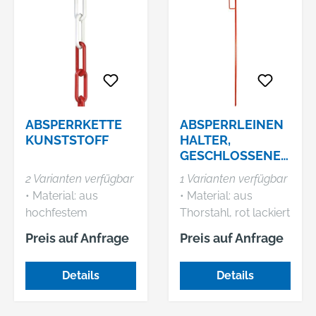
Profilzylinder (3
Multifunktionsdorn
RUNPOTEC GmbH,
Schlüssel)
ausziehbar bis auf
Irlachstraße 31, 5303
294 mm, im
Thalgau, AT,
Systemkoffer.
+43623520335,
Hersteller:
office@runpotec.co
RUNPOTEC GmbH,
m
Irlachstraße 31, 5303
ABSPERRKETTE
ABSPERRLEINEN
Thalgau, AT,
KUNSTSTOFF
HALTER,
+43623520335,
GESCHLOSSENE
office@runpotec.co
AUSFÜHRUNG
2 Varianten verfügbar
1 Varianten verfügbar
m
• Material: aus
• Material: aus
hochfestem
Thorstahl, rot lackiert
Kunststoff • Teilung:
• Mit
Preis auf Anfrage
Preis auf Anfrage
35 mm x Ø 6 mm
angeschmiedeter
Hinweis: Mindest-
Spitze
Details
Details
Abnahmemenge: 20
m.