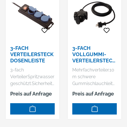
65: für den ständigen
Drückergarnitur
beidseitig in Alu,
Einsatz im Freien
beidseitig in Alu,
Pfosten 80x80 mm
geeignet, staubdicht
Pfosten 60x60 mm
und
strahlwassergeschüt
zt
3-FACH
3-FACH
VERTEILERSTECK
VOLLGUMMI-
DOSENLEISTE
VERTEILERSTECK
DOSE
3-fach
Mehrfachverteiler.10
VerteilerSpritzwasser
m schwere
geschützt.Sicherheits
Gummischlauchleitu
klappdeckel mit
ng H07RN-F
Preis auf Anfrage
Preis auf Anfrage
beleuchtetem Ein- /
3G1,5Schwere
Aus-Schalter.Zur
Ausführung aus
Wandbefestigung
Vollgummi.Öse zum
geeignet.3-fach mit
Aufhängen.Drehbare,
1,5 m schwere
selbstschließende