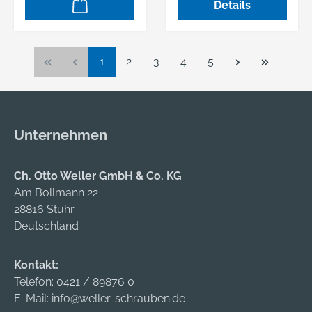
Details
, mit 2 rot
reflektierenden
Ringen •
Dreikantverschluss,
Seite
Seite
Seite
Seite
Seite
1
2
3
4
5
gleichschließend mit
2 Schlüsseln und
Schraubzylinderschl
oss •
Unternehmen
Befestigungsart: zum
Einbetonieren mit
Ch. Otto Weller GmbH & Co. KG
Bodenhülse •
Am Bollmann 22
Herausnehmbar
28816 Stuhr
Lieferung: Ohne
Deutschland
Dreikantschlüssel
(optional lieferbar).
Hinweis: Zur
Kontakt:
Begrenzung und
Telefon:
0421 / 89876 0
Sicherung von
E-Mail:
info@weller-schrauben.de
Wegen, Flächen und