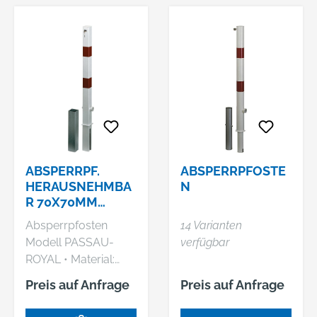
ABSPERRPF.
ABSPERRPFOSTE
HERAUSNEHMBA
N
R 70X70MM
M.BODENH.ROT/
Absperrpfosten
14 Varianten
REFLGAH
Modell PASSAU-
verfügbar
ALBERTS
ROYAL • Material:
Stahl, feuerverzinkt
Preis auf Anfrage
Preis auf Anfrage
und weiß
kunststoffbeschichtet