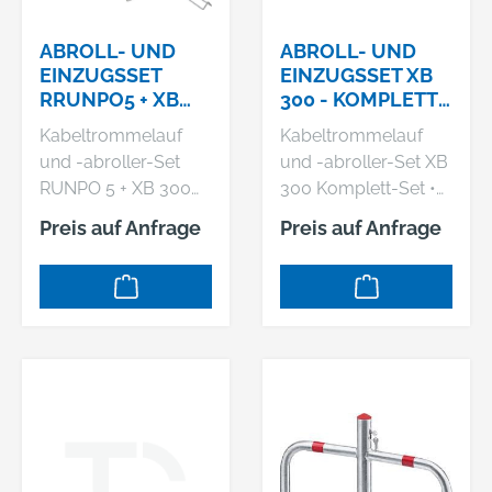
info@n-p-b.de
ABROLL- UND
ABROLL- UND
EINZUGSSET
EINZUGSSET XB
RRUNPO5 + XB
300 - KOMPLETT-
300MULTI-
SET RUNPOTEC
Kabeltrommelauf
Kabeltrommelauf
SETRUNPOTEC
und -abroller-Set
und -abroller-Set XB
RUNPO 5 + XB 300
300 Komplett-Set •
Multiset • Für
Für beschädigte
Preis auf Anfrage
Preis auf Anfrage
beschädigte
Kabeltrommeln, kein
Kabeltrommeln, kein
Kabelgewirr •
Kabelgewirr •
Störungsfreies und
Rutschfester und
rationelles Arbeiten •
sicherer Stand •
Rutschfester und
Ermöglicht das
sicherer Stand •
Abrollen von losen
Ermöglicht das
Kabelbünden und
Abrollen von losen
Einzeladern •
Kabelbünden und
Teleskopmitteldorn
Einzeladern •