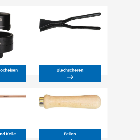
Locheisen
Blechscheren
und Keile
Feilen