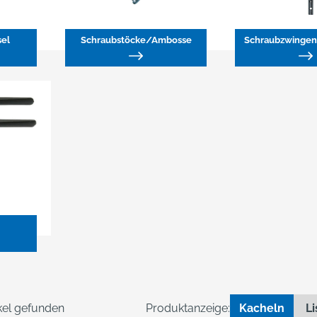
sel
Schraubstöcke/Ambosse
ikel gefunden
Produktanzeige:
Kacheln
Li