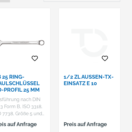
B 25 RING-
1/2 ZL AUSSEN-TX-E
AULSCHLÜSSEL
INSATZ E 10
-PROFIL 25 MM
sführung nach DIN
13 Form B, ISO 3318,
O 7738, Größe 5 und
5 mm mit 6-kant Ring,
eis auf Anfrage
Preis auf Anfrage
 6 mm mit UD-Profil,