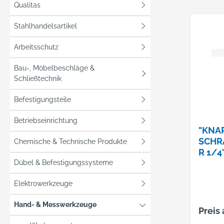
Qualitas
Stahlhandelsartikel
Arbeitsschutz
Bau-, Möbelbeschläge &
Schließtechnik
Befestigungsteile
Betriebseinrichtung
"KNA
SCHR
Chemische & Technische Produkte
R 1/4
B;3.8
Dübel & Befestigungssysteme
US297
Elektrowerkzeuge
K;403
Hand- & Messwerkzeuge
Preis