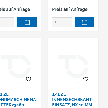
ustriequalität für
eis auf Anfrage
Preis auf Anfrage
rte
uerbeanspruchung, *
cht genormt
2 ZL
1/2 ZL
OHRMASCHINENA
INNENSECHSKANT-
PTER23460
EINSATZ, HX 10 MM,