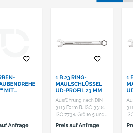
RREN-
1 B 23 RING-
1 
AUBENDREHE
MAULSCHLÜSSEL
M
"" MIT
UD-PROFIL 23 MM
UD
01.000;CAROL
Ausführung nach DIN
Au
8113;727002;
3113 Form B, ISO 3318,
31
6548871990
ISO 7738, Größe 5 und
IS
5,5 mm mit 6-kant Ring,
5,
 auf Anfrage
Preis auf Anfrage
Pr
ab 6 mm mit UD-Profil,
ab