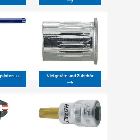
Meißel, Körner, Splinten- und Durchtreiber
Nietgeräte und Zubehör