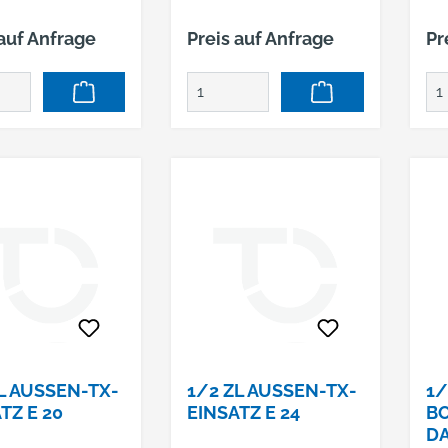
Industriequalität für
Ind
 auf Anfrage
Preis auf Anfrage
Pr
harte
ha
Dauerbeanspruchung, *
Da
nicht genormt
ni
L AUSSEN-TX-E
1/2 ZL AUSSEN-TX-E
1/
TZ E 20
INSATZ E 24
B
DA