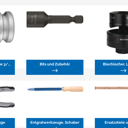
Betätigungswerkzeuge 3/8"
Bits und Zubehör
Blechlocher, 
uge
Entgratwerkzeuge, Schaber
Ersatzstiele 