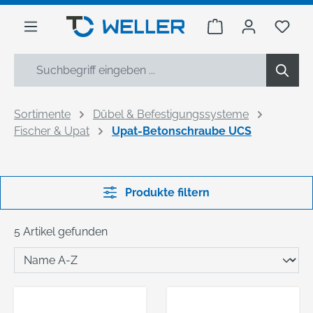
alt springen
Warenkorb enthäl
Du h
Sortimente
Dübel & Befestigungssysteme
Fischer & Upat
Upat-Betonschraube UCS
Produkte filtern
5 Artikel gefunden